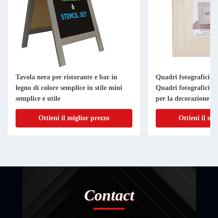
Tavola nera per ristorante e bar in
Quadri fotografici in
legno di colore semplice in stile mini
Quadri fotografici in
semplice e utile
per la decorazione d
Ottieni il miglior prezzo
Ottieni il mi
Contact