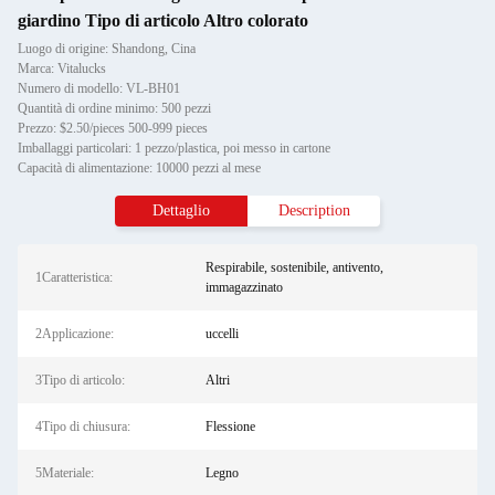
giardino Tipo di articolo Altro colorato
Luogo di origine: Shandong, Cina
Marca: Vitalucks
Numero di modello: VL-BH01
Quantità di ordine minimo: 500 pezzi
Prezzo: $2.50/pieces 500-999 pieces
Imballaggi particolari: 1 pezzo/plastica, poi messo in cartone
Capacità di alimentazione: 10000 pezzi al mese
Dettaglio
Description
Respirabile, sostenibile, antivento,
1Caratteristica:
immagazzinato
2Applicazione:
uccelli
3Tipo di articolo:
Altri
4Tipo di chiusura:
Flessione
5Materiale:
Legno