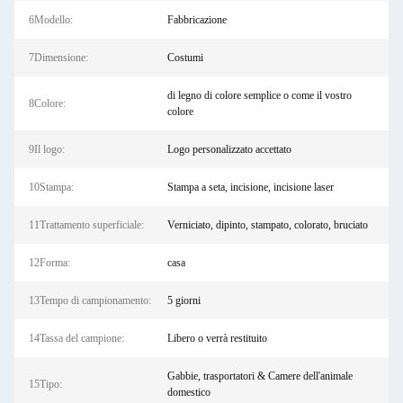
6Modello:
Fabbricazione
7Dimensione:
Costumi
di legno di colore semplice o come il vostro
8Colore:
colore
9Il logo:
Logo personalizzato accettato
10Stampa:
Stampa a seta, incisione, incisione laser
11Trattamento superficiale:
Verniciato, dipinto, stampato, colorato, bruciato
12Forma:
casa
13Tempo di campionamento:
5 giorni
14Tassa del campione:
Libero o verrà restituito
Gabbie, trasportatori & Camere dell'animale
15Tipo:
domestico