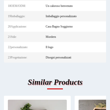
18OEM/ODM:
Un caloroso benvenuto
19Imballaggio:
Imballaggio personalizzato
Lasciate un messaggio
20Applicazione:
Casa Bagno Soggiorno
Ti richiameremo presto!
21Stile:
Mordern
22personalizzato:
Il logo
23Progettazione:
Disegni personalizzati
Similar Products