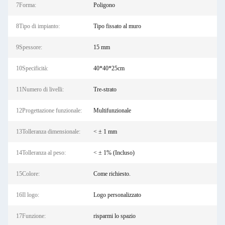
7Forma:
Poligono
8Tipo di impianto:
Tipo fissato al muro
9Spessore:
15 mm
10Specificità:
40*40*25cm
11Numero di livelli:
Tre-strato
12Progettazione funzionale:
Multifunzionale
13Tolleranza dimensionale:
< ± 1 mm
14Tolleranza al peso:
< ± 1% (Incluso)
15Colore:
Come richiesto.
16Il logo:
Logo personalizzato
17Funzione:
risparmi lo spazio