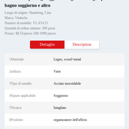
bagno soggiorno e altro
Luogo di origine: Shandong, Cina
Marca: Vitalucks
Numero di modello: VL-FS115
Quantità di ordine minimo: 500 pezzi
Prezzo: $8.55/pieces 500-1999 pieces
Dettaglio
Description
1Materiale:
Legno, wood+metal
2utilizzo:
Varie
3Tipo di metallo:
Acciaio inossidabile
4Spazio applicabile:
Soggiorno
5Tecnica:
Intagliato
6Prodotto:
organizzatore dell'ufficio