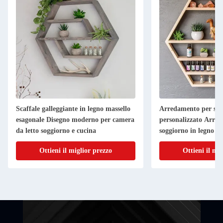
Invia
Scaffale galleggiante in legno massello
Arredamento per sog
esagonale Disegno moderno per camera
personalizzato Arre
da letto soggiorno e cucina
soggiorno in legno a
Arredamento per pa
Ottieni il miglior prezzo
Ottieni il mi
galleggiante