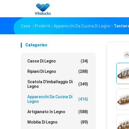
Casa
Prodotti
Apparecchi Da Cucina Di Legno
Tastiere
Catagories
Casse Di Legno
(34)
Ripiani Di Legno
(288)
Scatola D'imballaggio Di
(349)
Legno
Apparecchi Da Cucina Di
(416)
Legno
Artigianato In Legno
(588)
Mobilia Di Legno
(89)