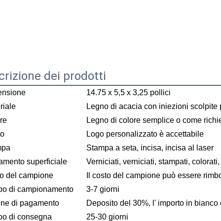
rizione dei prodotti
ensione
14.75 x 5,5 x 3,25 pollici
riale
Legno di acacia con iniezioni scolpite 
re
Legno di colore semplice o come richi
go
Logo personalizzato è accettabile
mpa
Stampa a seta, incisa, incisa al laser
tamento superficiale
Verniciati, verniciati, stampati, colorati,
o del campione
Il costo del campione può essere rimbo
o di campionamento
3-7 giorni
ine di pagamento
Deposito del 30%, l' importo in bianco 
o di consegna
25-30 giorni