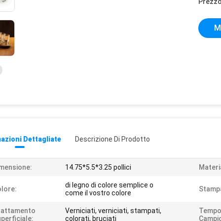
Prezzo
M
azioni Dettagliate
Descrizione Di Prodotto
mensione:
14.75*5.5*3.25 pollici
Materi
di legno di colore semplice o
lore:
Stamp
come il vostro colore
rattamento
Verniciati, verniciati, stampati,
Tempo
perficiale:
colorati, bruciati
Campi