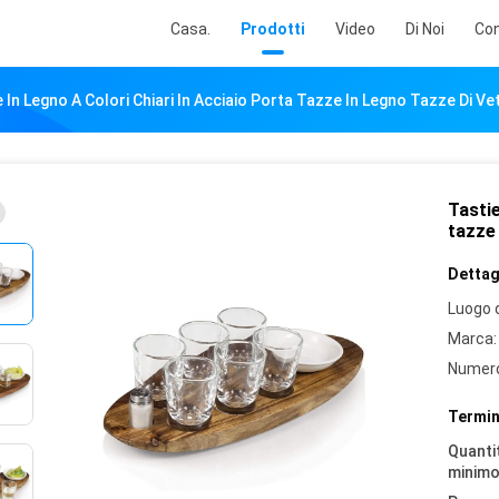
Casa.
Prodotti
Video
Di Noi
Con
 In Legno A Colori Chiari In Acciaio Porta Tazze In Legno Tazze Di 
Tastie
tazze
Dettagl
Luogo d
Marca:
Numero
Termin
Quantit
minimo