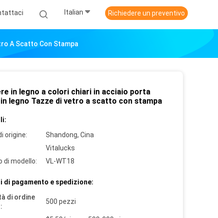
Italian
tattaci
Richiedere un preventivo
Vetro A Scatto Con Stampa
re in legno a colori chiari in acciaio porta
 in legno Tazze di vetro a scatto con stampa
i:
i origine:
Shandong, Cina
Vitalucks
 di modello:
VL-WT18
i di pagamento e spedizione:
à di ordine
500 pezzi
: