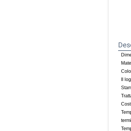
Desc
Dim
Mate
Colo
Il lo
Sta
Trat
Cost
Temp
term
Temp