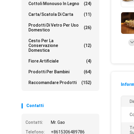
Cottoli Monouso In Legno
(24)
Carta/scatola Di Carta
(11)
Prodotti Di Vetro Per Uso
(26)
Domestico
Cesto Per La
Conservazione
(12)
Domestica
Fiore Artificiale
(4)
Prodotti Per Bambini
(64)
Raccomandare Prodotti
(152)
Inform
Di
Contatti
Co
Contatti:
Mr. Gao
T
Telefono:
+8615306489786
Su