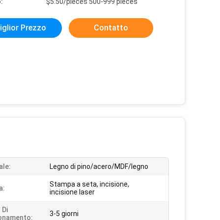
:
$5.50/pieces 500-999 pieces
iglior Prezzo
Contatto
ale:
Legno di pino/acero/MDF/legno
Stampa a seta, incisione,
a:
incisione laser
 Di
3-5 giorni
onamento: