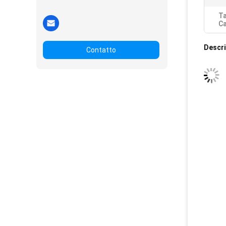
Ta
C
Descri
Contatto