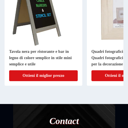
Tavola nera per ristorante e bar in
Quadri fotografici in
legno di colore semplice in stile mini
Quadri fotografici in
semplice e utile
per la decorazione d
Ottieni il miglior prezzo
Ottieni il mi
Contact