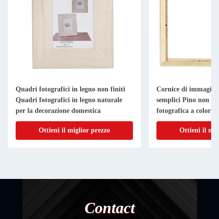
Quadri fotografici in legno non finiti
Cornice di immagine 
Quadri fotografici in legno naturale
semplici Pino non fin
per la decorazione domestica
fotografica a colori 
Ottieni il miglior prezzo
Ottieni il mi
Contact