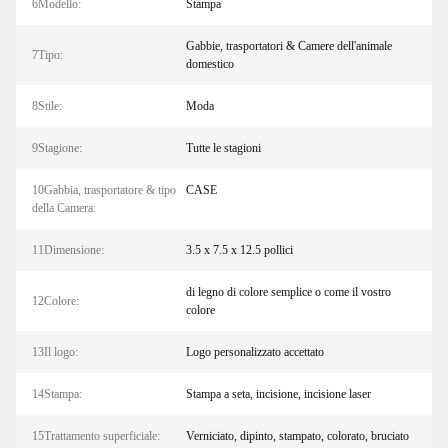
6Modello:
Stampa
Gabbie, trasportatori & Camere dell'animale
7Tipo:
domestico
8Stile:
Moda
9Stagione:
Tutte le stagioni
10Gabbia, trasportatore & tipo
CASE
della Camera:
11Dimensione:
3.5 x 7.5 x 12.5 pollici
di legno di colore semplice o come il vostro
12Colore:
colore
13Il logo:
Logo personalizzato accettato
14Stampa:
Stampa a seta, incisione, incisione laser
15Trattamento superficiale:
Verniciato, dipinto, stampato, colorato, bruciato