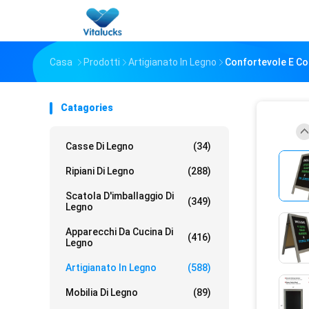
Casa
Prodotti
Artigianato In Legno
Confortevole E Co
Catagories
Casse Di Legno
(34)
Ripiani Di Legno
(288)
Scatola D'imballaggio Di
(349)
Legno
Apparecchi Da Cucina Di
(416)
Legno
Artigianato In Legno
(588)
Mobilia Di Legno
(89)