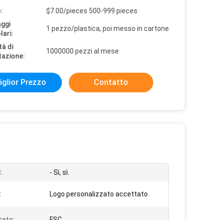
:
$7.00/pieces 500-999 pieces
aggi
1 pezzo/plastica, poi messo in cartone
lari:
tà di
1000000 pezzi al mese
tazione:
iglior Prezzo
Contatto
:
- Sì, sì.
:
Logo personalizzato accettato
cato:
FSC