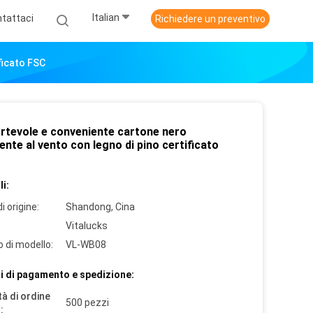
Italian
tattaci
Richiedere un preventivo
ficato FSC
rtevole e conveniente cartone nero
ente al vento con legno di pino certificato
i:
i origine:
Shandong, Cina
Vitalucks
 di modello:
VL-WB08
i di pagamento e spedizione:
à di ordine
500 pezzi
: