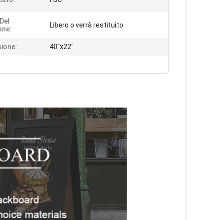
Del
Libero o verrà restituito
one:
ione:
40"x22"