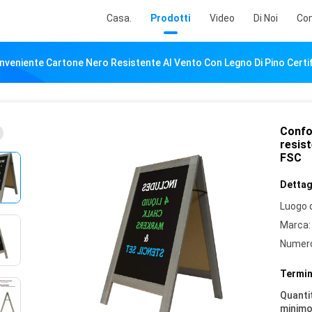
Casa.
Prodotti
Video
Di Noi
Con
nveniente Cartone Nero Resistente Al Vento Con Legno Di Pino Certi
Confo
resist
FSC
Dettagl
Luogo d
Marca:
Numero
Termin
Quantit
minimo