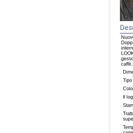
Desc
Nuovo
Doppi
inter
LOOK 
gesso
caffè
Dim
Tipo
Colo
Il lo
Sta
Trat
supe
Temp
cam