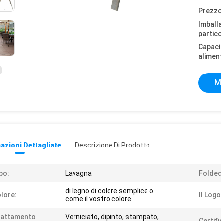
Prezzo
Imball
partico
Capaci
alimen
M
azioni Dettagliate
Descrizione Di Prodotto
po:
Lavagna
Folded
di legno di colore semplice o
lore:
Il Logo
come il vostro colore
rattamento
Verniciato, dipinto, stampato,
Certifi