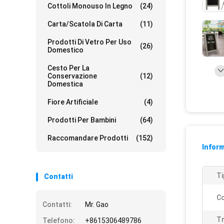
Cottoli Monouso In Legno
(24)
Carta/scatola Di Carta
(11)
Prodotti Di Vetro Per Uso
(26)
Domestico
Cesto Per La
Conservazione
(12)
Domestica
Fiore Artificiale
(4)
Prodotti Per Bambini
(64)
Raccomandare Prodotti
(152)
Inform
Ti
Contatti
Co
Contatti:
Mr. Gao
T
Telefono:
+8615306489786