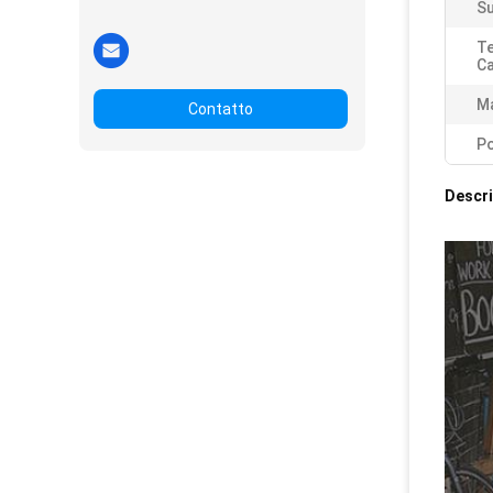
Su
T
C
Ma
Contatto
Po
Descri