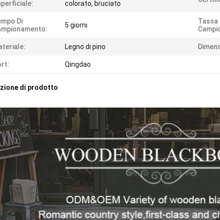
perficiale:
colorato, bruciato
empo Di
Tassa 
5 giorni
ampionamento:
Campi
teriale:
Legno di pino
Dimens
rt:
Qingdao
zione di prodotto