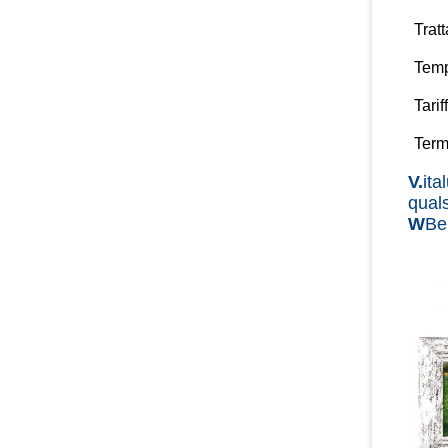
Trat
Temp
Tari
Term
V.
ita
quals
W
Be