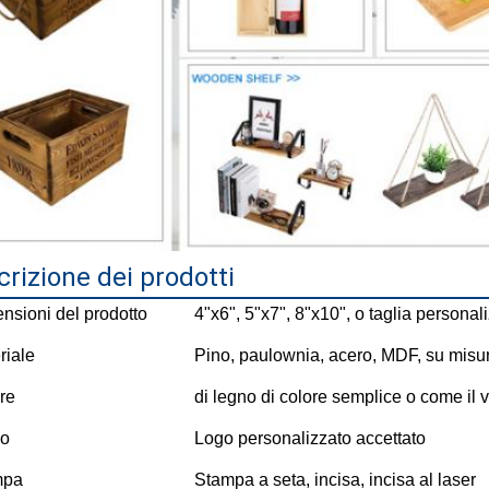
rizione dei prodotti
nsioni del prodotto
4"x6", 5"x7", 8"x10", o taglia personal
riale
Pino, paulownia, acero, MDF, su misu
re
di legno di colore semplice o come il v
go
Logo personalizzato accettato
mpa
Stampa a seta, incisa, incisa al laser