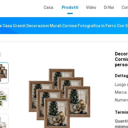
Casa.
Prodotti
Video
Di Noi
Con
a Casa Grandi Decorazioni Murali Cornice Fotografica In Ferro Con 
Decor
Corni
person
Dettagl
Luogo d
Marca:
Numero
Termin
Quantit
minimo