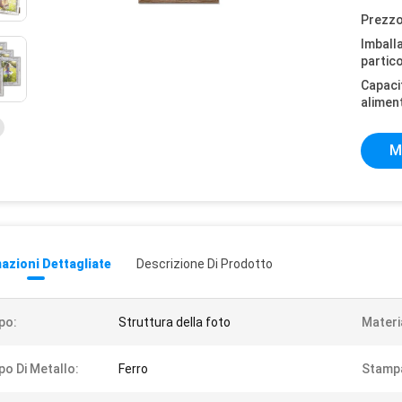
Prezzo
Imball
partico
Capaci
alimen
M
azioni Dettagliate
Descrizione Di Prodotto
po:
Struttura della foto
Materi
po Di Metallo:
Ferro
Stamp