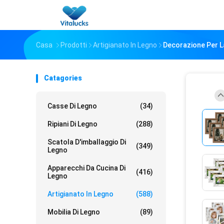
Casa
Prodotti
Artigianato In Legno
Decorazione Per L
Catagories
Casse Di Legno
(34)
Ripiani Di Legno
(288)
Scatola D'imballaggio Di
(349)
Legno
Apparecchi Da Cucina Di
(416)
Legno
Artigianato In Legno
(588)
Mobilia Di Legno
(89)