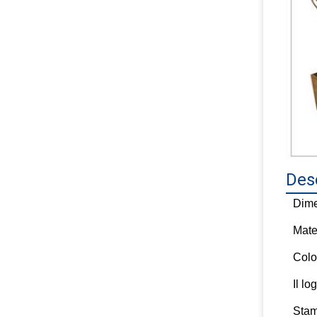
Desc
Dime
Mate
Colo
Il lo
Sta