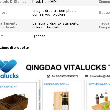
todo Di Stampa:
Produttori OEM
Dimens
di legno di colore semplice o
lore:
Il Logo
come il vostro colore
rattamento
Verniciato, dipinto, stampato,
Tassa 
perficiale:
colorato, bruciato
Campi
rt:
Qingdao
zione di prodotto