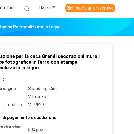
Italian
tattaci
Richiedere un preventivo
Stampa Personalizzata In Legno
azione per la casa Grandi decorazioni murali
ce fotografica in ferro con stampa
alizzata in legno
i:
i origine:
Shandong, Cina
Vitalucks
 di modello:
VL-PF29
i di pagamento e spedizione:
à di ordine
500 pezzi
: