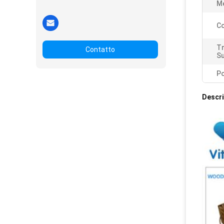
Me
Co
T
Contatto
Su
Po
Descri