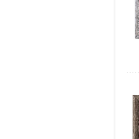
- - - - 