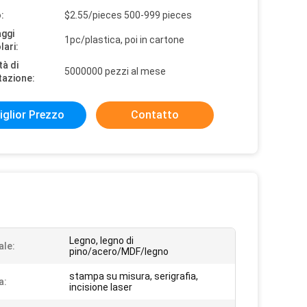
:
$2.55/pieces 500-999 pieces
aggi
1pc/plastica, poi in cartone
lari:
tà di
5000000 pezzi al mese
tazione:
iglior Prezzo
Contatto
Legno, legno di
ale:
pino/acero/MDF/legno
stampa su misura, serigrafia,
a:
incisione laser