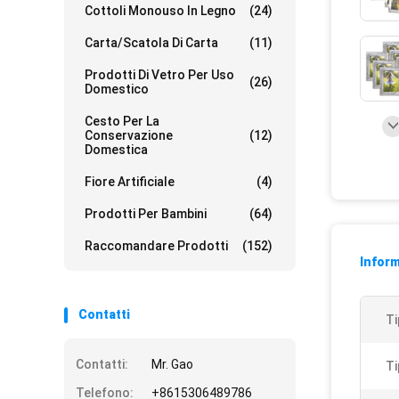
Cottoli Monouso In Legno
(24)
Carta/scatola Di Carta
(11)
Prodotti Di Vetro Per Uso
(26)
Domestico
Cesto Per La
Conservazione
(12)
Domestica
Fiore Artificiale
(4)
Prodotti Per Bambini
(64)
Raccomandare Prodotti
(152)
Inform
Contatti
Ti
Contatti:
Mr. Gao
Ti
Telefono:
+8615306489786