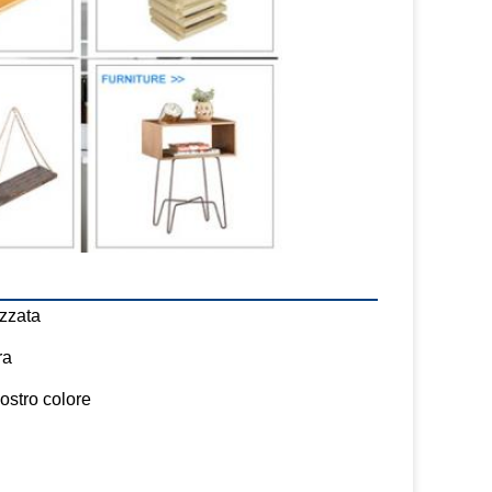
izzata
ra
ostro colore