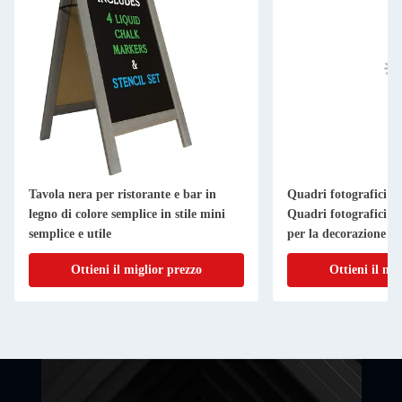
Tavola nera per ristorante e bar in
Quadri fotografici in
legno di colore semplice in stile mini
Quadri fotografici in
semplice e utile
per la decorazione d
Ottieni il miglior prezzo
Ottieni il mi