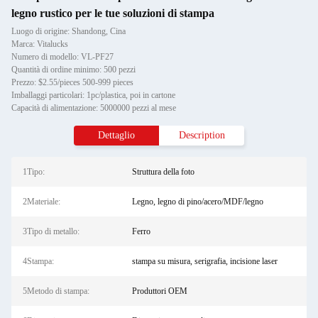
legno rustico per le tue soluzioni di stampa
Luogo di origine: Shandong, Cina
Marca: Vitalucks
Numero di modello: VL-PF27
Quantità di ordine minimo: 500 pezzi
Prezzo: $2.55/pieces 500-999 pieces
Imballaggi particolari: 1pc/plastica, poi in cartone
Capacità di alimentazione: 5000000 pezzi al mese
Dettaglio
Description
1Tipo:
Struttura della foto
2Materiale:
Legno, legno di pino/acero/MDF/legno
3Tipo di metallo:
Ferro
4Stampa:
stampa su misura, serigrafia, incisione laser
5Metodo di stampa:
Produttori OEM