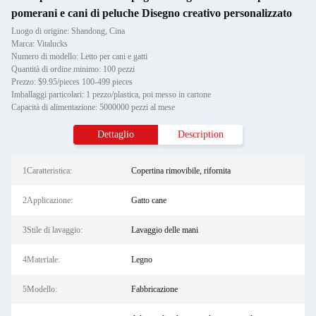
pomerani e cani di peluche Disegno creativo personalizzato
Luogo di origine: Shandong, Cina
Marca: Vitalucks
Numero di modello: Letto per cani e gatti
Quantità di ordine minimo: 100 pezzi
Prezzo: $9.95/pieces 100-499 pieces
Imballaggi particolari: 1 pezzo/plastica, poi messo in cartone
Capacità di alimentazione: 5000000 pezzi al mese
Dettaglio
Description
1Caratteristica:
Copertina rimovibile, rifornita
2Applicazione:
Gatto cane
3Stile di lavaggio:
Lavaggio delle mani
4Materiale:
Legno
5Modello:
Fabbricazione