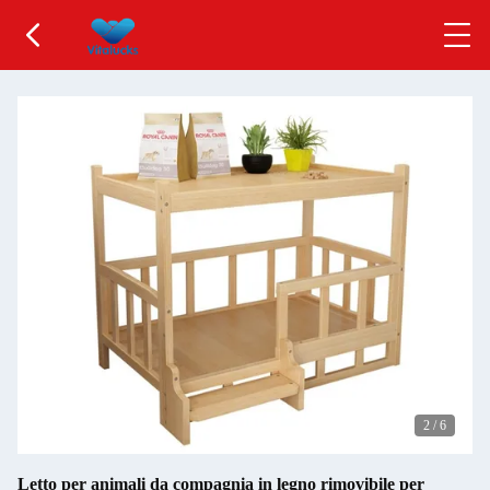
2
/
6
Letto per animali da compagnia in legno rimovibile per