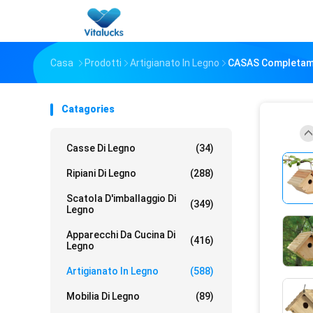
Casa
Prodotti
Artigianato In Legno
CASAS Completament
Catagories
Casse Di Legno
(34)
Ripiani Di Legno
(288)
Scatola D'imballaggio Di
(349)
Legno
Apparecchi Da Cucina Di
(416)
Legno
Artigianato In Legno
(588)
Mobilia Di Legno
(89)