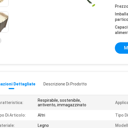
Prezzo
Imball
partico
Capaci
alimen
M
azioni Dettagliate
Descrizione Di Prodotto
Respirabile, sostenibile,
ratteristica:
Applic
antivento, immagazzinato
po Di Articolo:
Altri
Tipo D
teriale:
Legno
Modell