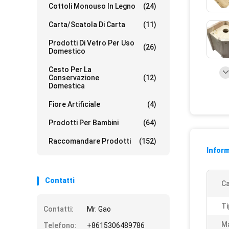
Cottoli Monouso In Legno
(24)
Carta/scatola Di Carta
(11)
Prodotti Di Vetro Per Uso
(26)
Domestico
Cesto Per La
Conservazione
(12)
Domestica
Fiore Artificiale
(4)
Prodotti Per Bambini
(64)
Raccomandare Prodotti
(152)
Inform
Contatti
Ca
Ti
Contatti:
Mr. Gao
Ma
Telefono:
+8615306489786