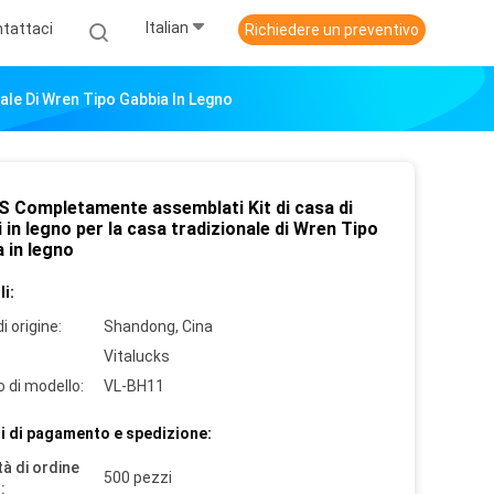
Italian
tattaci
Richiedere un preventivo
ale Di Wren Tipo Gabbia In Legno
 Completamente assemblati Kit di casa di
i in legno per la casa tradizionale di Wren Tipo
 in legno
i:
i origine:
Shandong, Cina
Vitalucks
 di modello:
VL-BH11
i di pagamento e spedizione:
à di ordine
500 pezzi
: