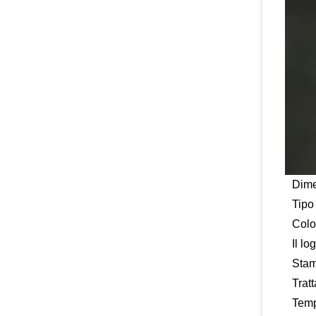
Dime
Tipo
Colo
Il lo
Sta
Trat
Temp