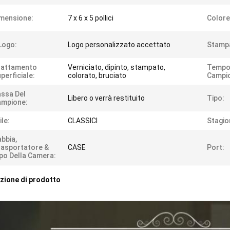
mensione:
7 x 6 x 5 pollici
Colore
 Logo:
Logo personalizzato accettato
Stamp
rattamento
Verniciato, dipinto, stampato,
Tempo
perficiale:
colorato, bruciato
Campi
ssa Del
Libero o verrà restituito
Tipo:
ampione:
ile:
CLASSICI
Stagio
bbia,
asportatore &
CASE
Port:
po Della Camera:
zione di prodotto