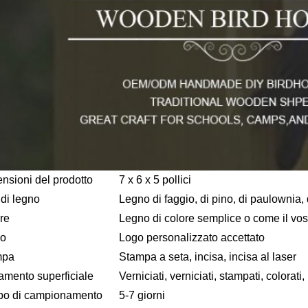
nsioni del prodotto
7 x 6 x 5 pollici
 di legno
Legno di faggio, di pino, di paulownia,
re
Legno di colore semplice o come il vos
go
Logo personalizzato accettato
mpa
Stampa a seta, incisa, incisa al laser
tamento superficiale
Verniciati, verniciati, stampati, colorati,
o di campionamento
5-7 giorni