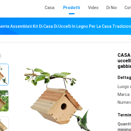
Casa.
Prodotti
Video
Di Noi
Con
e Assemblati Kit Di Casa Di Uccelli In Legno Per La Casa Tradizion
CASAS
uccell
gabbia
Dettagl
Luogo d
Marca:
Numero
Termin
Quantit
minimo