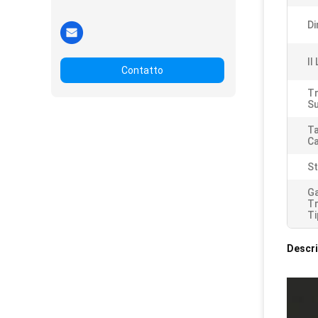
Di
Il
Contatto
T
Su
Ta
C
St
Ga
Tr
Ti
Descri