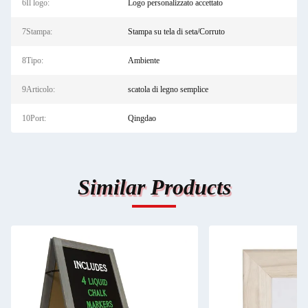
6Il logo:
Logo personalizzato accettato
7Stampa:
Stampa su tela di seta/Corruto
8Tipo:
Ambiente
9Articolo:
scatola di legno semplice
10Port:
Qingdao
Similar Products