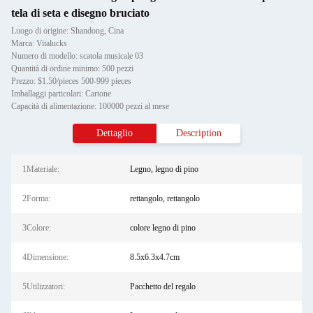
tela di seta e disegno bruciato
Luogo di origine: Shandong, Cina
Marca: Vitalucks
Numero di modello: scatola musicale 03
Quantità di ordine minimo: 500 pezzi
Prezzo: $1.50/pieces 500-999 pieces
Imballaggi particolari: Cartone
Capacità di alimentazione: 100000 pezzi al mese
Dettaglio
Description
1Materiale:
Legno, legno di pino
2Forma:
rettangolo, rettangolo
3Colore:
colore legno di pino
4Dimensione:
8.5x6.3x4.7cm
5Utilizzatori:
Pacchetto del regalo