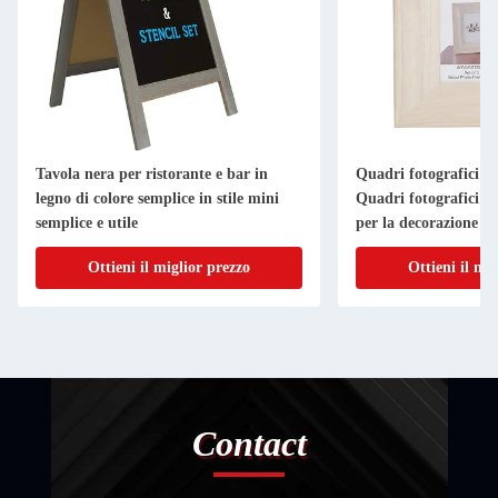
Tavola nera per ristorante e bar in
Quadri fotografici in
legno di colore semplice in stile mini
Quadri fotografici in
semplice e utile
per la decorazione d
Ottieni il miglior prezzo
Ottieni il mi
Contact