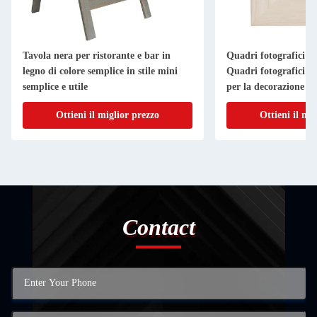
Tavola nera per ristorante e bar in
Quadri fotografici in
legno di colore semplice in stile mini
Quadri fotografici in
semplice e utile
per la decorazione d
Ottieni il miglior prezzo
Ottieni il mi
Contact