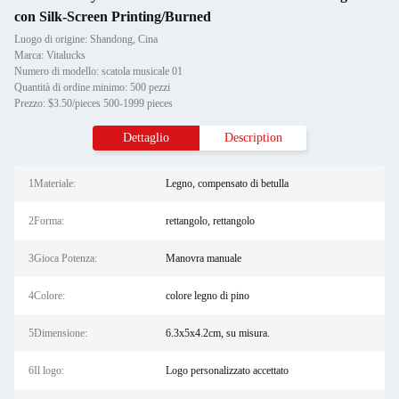
con Silk-Screen Printing/Burned
Luogo di origine: Shandong, Cina
Marca: Vitalucks
Numero di modello: scatola musicale 01
Quantità di ordine minimo: 500 pezzi
Prezzo: $3.50/pieces 500-1999 pieces
Dettaglio
Description
1Materiale:
Legno, compensato di betulla
2Forma:
rettangolo, rettangolo
3Gioca Potenza:
Manovra manuale
4Colore:
colore legno di pino
5Dimensione:
6.3x5x4.2cm, su misura.
6Il logo:
Logo personalizzato accettato